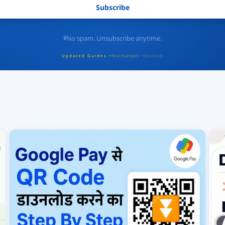
No spam. Unsubscribe anytime.
Updated Guides •
Real Examples •
Easy Hindi