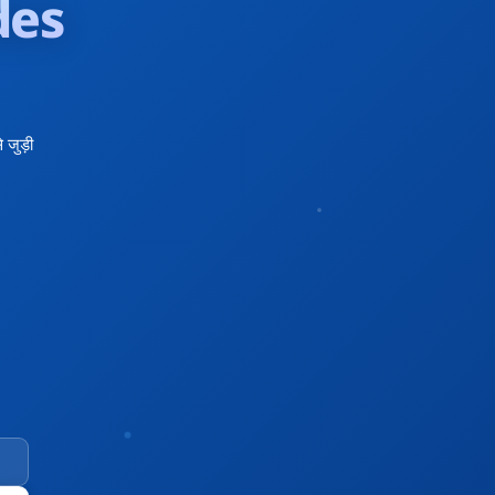
des
जुड़ी