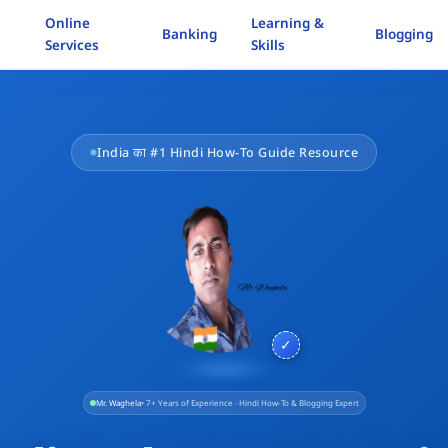
Online
Learning &
Banking
Blogging
Services
Skills
India का #1 Hindi How-To Guide Resource
✓
Mr. Waghela
• 7+ Years of Experience · Hindi How-To & Blogging Expert