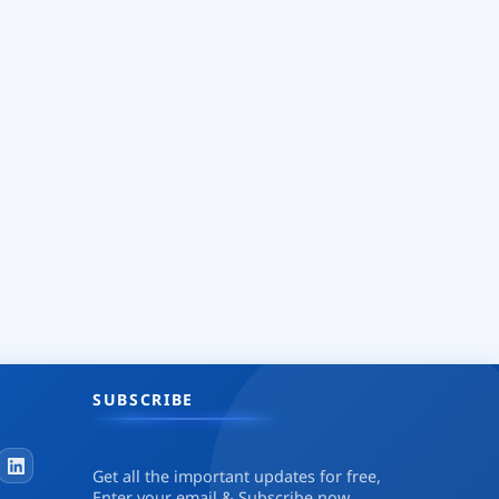
SUBSCRIBE
Get all the important updates for free,
Enter your email & Subscribe now