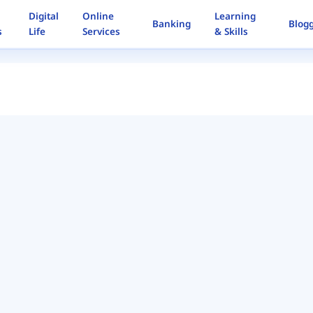
Digital
Online
Learning
Banking
Blog
s
Life
Services
& Skills