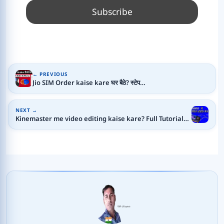
← PREVIOUS
Jio SIM Order kaise kare घर बैठे? स्टेप…
NEXT →
Kinemaster me video editing kaise kare? Full Tutorial…