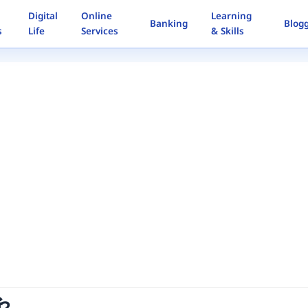
Digital
Online
Learning
Banking
Blog
s
Life
Services
& Skills