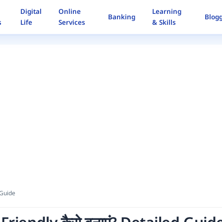
Digital
Online
Learning
Banking
Blog
s
Life
Services
& Skills
d Guide