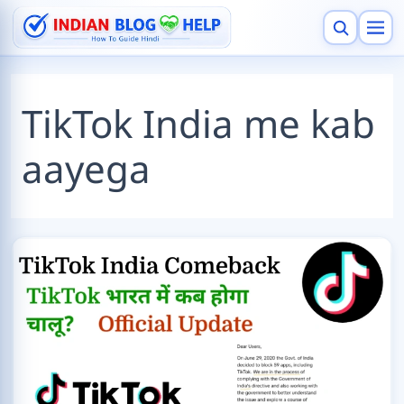
Skip
to
content
Search
TikTok India me kab
aayega