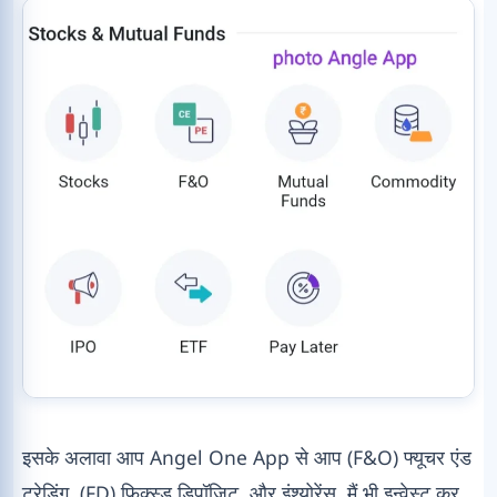
इसके अलावा आप Angel One App से आप (F&O) फ्यूचर एंड
ट्रेडिंग, (FD) फिक्स्ड डिपॉजिट, और इंश्योरेंस, मैं भी इन्वेस्ट कर