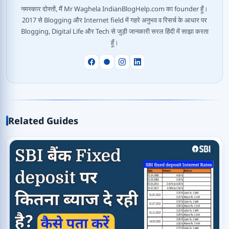
नमस्कार दोस्तों, मैं Mr Waghela IndianBlogHelp.com का founder हूँ।
2017 से Blogging और Internet field में गहरे अनुभव व रिसर्च के आधार पर
Blogging, Digital Life और Tech से जुड़ी जानकारी सरल हिंदी में साझा करता
हूँ।
Related Guides