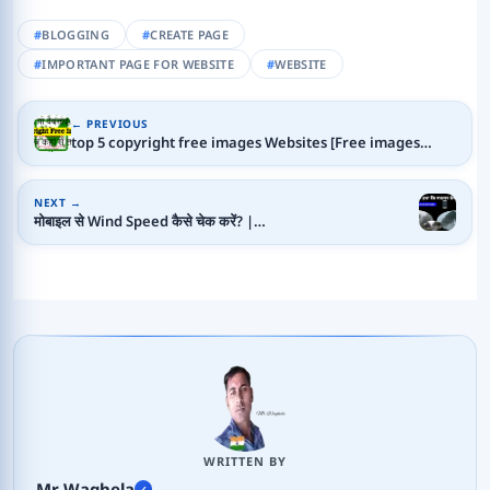
BLOGGING
CREATE PAGE
IMPORTANT PAGE FOR WEBSITE
WEBSITE
← PREVIOUS
top 5 copyright free images Websites [Free images…
NEXT →
मोबाइल से Wind Speed कैसे चेक करें? |…
WRITTEN BY
Mr Waghela
✓