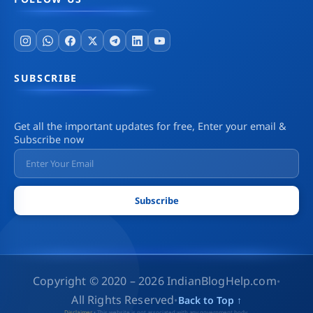
SUBSCRIBE
Get all the important updates for free, Enter your email &
Subscribe now
Copyright © 2020 – 2026 IndianBlogHelp.com
•
All Rights Reserved
•
Back to Top ↑
Disclaimer
• This website is not associated with any government body.