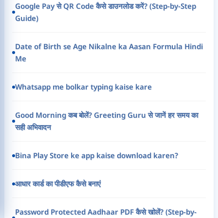
Google Pay से QR Code कैसे डाउनलोड करें? (Step-by-Step
Guide)
Date of Birth se Age Nikalne ka Aasan Formula Hindi
Me
Whatsapp me bolkar typing kaise kare
Good Morning कब बोलें? Greeting Guru से जानें हर समय का
सही अभिवादन
Bina Play Store ke app kaise download karen?
आधार कार्ड का पीडीएफ कैसे बनाएं
Password Protected Aadhaar PDF कैसे खोलें? (Step-by-