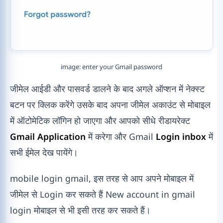
image: enter your Gmail password
जीमेल आईडी और पासवर्ड डालने के बाद अगले ऑप्शन में नेक्स्ट
बटन पर क्लिक करेंगे उसके बाद अपना जीमेल अकाउंट से मोबाइल
में ऑटोमेटिक लॉगिन हो जाएगा और आपको सीधे रीडायरेक्ट
Gmail Application
में करेगा और Gmail
Login inbox
में
सभी ईमेल देख पायेंगे।
mobile login gmail, इस तरह से आप अपने मोबाइल में
जीमेल से Login कर सकते हैं New account in gmail
login मोबाइल से भी इसी तरह कर सकते हैं।