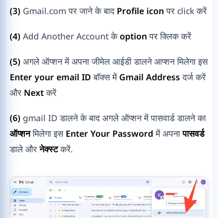
(3)
Gmail.com पर जाने के बाद
Profile icon
पर click करें
(4)
Add Another Account के
option
पर क्लिक करें
(5)
अगले ऑप्शन में अपना जीमेल आईडी डालने आप्शन मिलेगा इस
Enter your email ID
बॉक्स में
Gmail
Address
दर्ज करें
और
Next
करें
(6)
gmail ID डालने के बाद अगले ऑप्शन में पासवार्ड डालने का
ऑप्शन
मिलेगा इस
Enter Your Password
में अपना
पासवर्ड
डाले और
नेक्स्ट
करें.