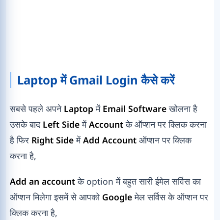
Laptop में Gmail Login कैसे करें
सबसे पहले अपने
Laptop
में
Email
Software
खोलना है
उसके बाद
Left Side
में
Account
के ऑप्शन पर क्लिक करना
है फिर
Right Side
में
Add Account
ऑप्शन पर क्लिक
करना है,
Add an account
के option में बहुत सारी ईमेल सर्विस का
ऑप्शन मिलेगा इसमें से आपको
Google
मेल सर्विस के ऑप्शन पर
क्लिक करना है,