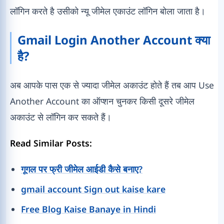
लॉगिन करते है उसीको न्यू जीमेल एकाउंट लॉगिन बोला जाता है।
Gmail Login Another Account क्या
है?
अब आपके पास एक से ज्यादा जीमेल अकाउंट होते हैं तब आप Use
Another Account का ऑप्शन चुनकर किसी दूसरे जीमेल
अकाउंट से लॉगिन कर सकते हैं।
Read Similar Posts:
गूगल पर फ्री जीमेल आईडी कैसे बनाए?
gmail account Sign out kaise kare
Free Blog Kaise Banaye in Hindi