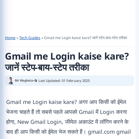
Home
»
Tech Guides
»
Gmail me Login kaise kare? जानें स्टेप-बाय-स्टेप तरीका
Gmail me Login kaise kare?
जानें स्टेप-बाय-स्टेप तरीका
🔄 Last Updated: 01 February 2025
Mr Waghela
Gmail me Login kaise kare? अगर आप किसी को ईमेल
भेजना चाहते हैं तो सबसे पहले आपको Gmail में Login करना
होगा, New Gmail Login, जीमेल अकाउंट में लॉगिन करने के
बाद ही आप किसी को ईमेल भेज सकते हैं। gmail.com gmail