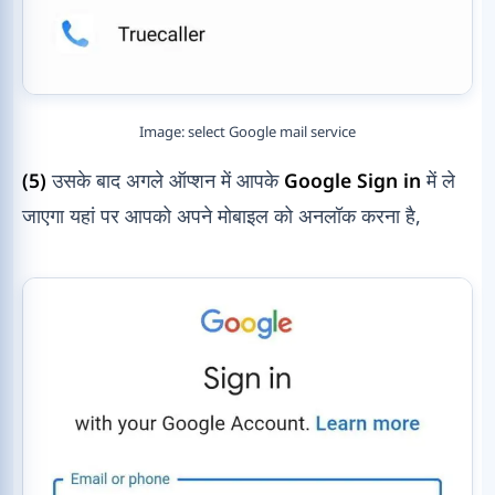
Image: select Google mail service
(5)
उसके बाद अगले ऑप्शन में आपके
Google Sign in
में ले
जाएगा यहां पर आपको अपने मोबाइल को अनलॉक करना है,