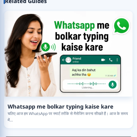
Related Guides
Whatsapp me bolkar typing kaise kare
चलिए आज हम WhatsApp पर स्मार्ट तरीके से मैसेजिंग करना सीखते हैं। आज के समय
में…