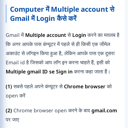
Computer में Multiple account से
Gmail में Login कैसे करें
Gmail में
Multiple account
से
Login
करने का मतलब है
कि अगर आपके पास कंप्यूटर में पहले से ही किसी एक जीमेल
अकाउंट से लॉगइन किया हुआ है, लेकिन आपके पास एक दूसरा
Email id है जिसको आप लॉग इन करना चाहते हैं, इसी को
Multiple gmail ID se Sign in
करना कहा जाता हैं।
(1)
सबसे पहले अपने कंप्यूटर से
Chrome browser
को
open करें
(2)
Chrome browser open करने के बाद
gmail.com
पर जाए