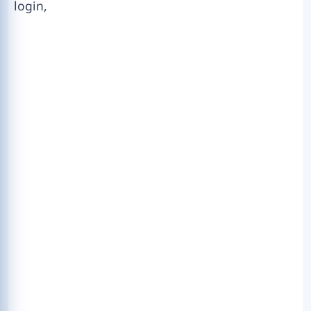
login,