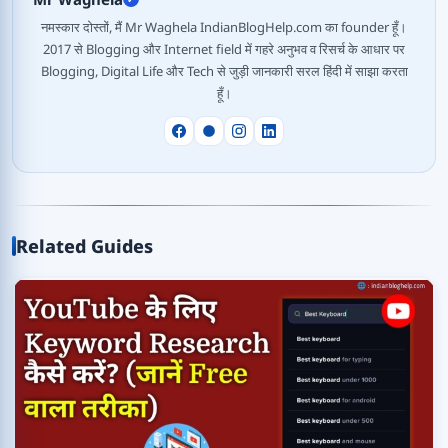
नमस्कार दोस्तों, मैं Mr Waghela IndianBlogHelp.com का founder हूँ।
2017 से Blogging और Internet field में गहरे अनुभव व रिसर्च के आधार पर
Blogging, Digital Life और Tech से जुड़ी जानकारी सरल हिंदी में साझा करता
हूँ।
Related Guides